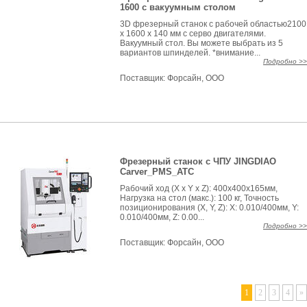
1600 с вакуумным столом
3D фрезерный станок с рабочей областью2100
x 1600 x 140 мм с серво двигателями.
Вакуумный стол. Вы можете выбрать из 5
вариантов шпинделей. *внимание...
Подробно >>
Поставщик:
Форсайн, ООО
Фрезерный станок с ЧПУ JINGDIAO
Carver_PMS_ATC
Рабочий ход (X x Y x Z): 400x400x165мм,
Нагрузка на стол (макс.): 100 кг, Точность
позиционирования (X, Y, Z): X: 0.010/400мм, Y:
0.010/400мм, Z: 0.00...
Подробно >>
Поставщик:
Форсайн, ООО
1
2
3
4
»