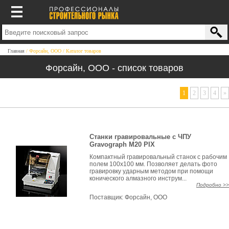
Главная
Форсайн, ООО
Каталог товаров
Форсайн, ООО - список товаров
1
2
3
4
»
Станки гравировальные с ЧПУ
Gravograph M20 PIX
Компактный гравировальный станок с рабочим
полем 100x100 мм. Позволяет делать фото
гравировку ударным методом при помощи
конического алмазного инструм...
Подробно >>
Поставщик:
Форсайн, ООО