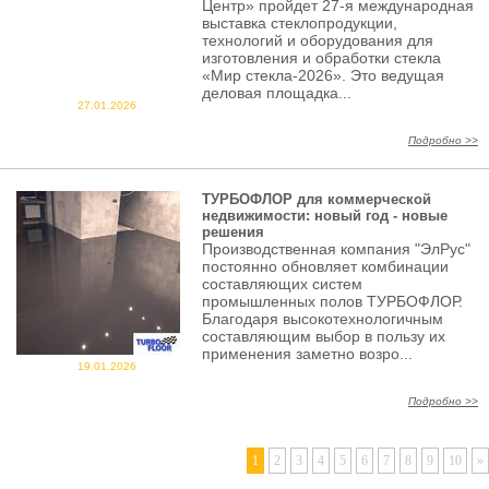
Центр» пройдет 27-я международная
выставка стеклопродукции,
технологий и оборудования для
изготовления и обработки стекла
«Мир стекла-2026». Это ведущая
деловая площадка...
27.01.2026
Подробно >>
ТУРБОФЛОР для коммерческой
недвижимости: новый год - новые
решения
Производственная компания "ЭлРус"
постоянно обновляет комбинации
составляющих систем
промышленных полов ТУРБОФЛОР.
Благодаря высокотехнологичным
составляющим выбор в пользу их
применения заметно возро...
19.01.2026
Подробно >>
1
2
3
4
5
6
7
8
9
10
»