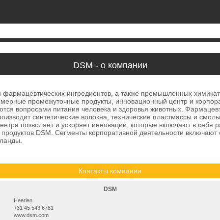
DSM - о компании
 фармацевтических ингредиентов, а также промышленных химикато
ерные промежуточные продукты, инновационный центр и корпорати
имаются вопросами питания человека и здоровья животных. Фармацев
оизводит синтетические волокна, технические пластмассы и смолы
центра позволяет и ускоряет инновации, которые включают в себ
 продуктов DSM. Сегменты корпоративной деятельности включают
рланды.
Контакты компании
DSM
Heerlen
+31 45 543 6781
www.dsm.com