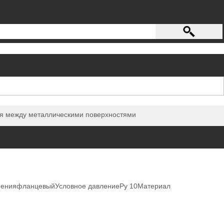
ия между металлическими поверхностями
иненияфланцевыйУсловное давлениеРу 10Материал