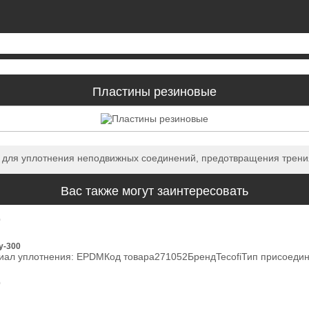
Пластины резиновые
х для уплотнения неподвижных соединений, предотвращения трен
Вас также могут заинтересовать
0
у-300
риал уплотнения: EPDMКод товара271052БрендTecofiТип присоед
0