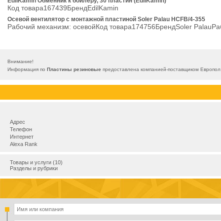
EdilKamin Обменник к бойлеру, 30 пластин (EdilKamin)
Код товара167439БрендEdilKamin
Осевой вентилятор с монтажной пластиной Soler Palau HCFB/4-355
Рабочий механизм: осевойКод товара174756БрендSoler PalauР
Внимание!
Информация по
Пластины резиновые
предоставлена компанией-поставщиком Европол, 
Адрес
Телефон
Интернет
Alexa Rank
Товары и услуги (10)
Разделы и рубрики