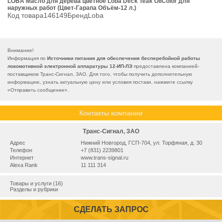
LOBA Масло для дерева цветное Loba Deck Teak OilColor для
наружных работ (Цвет-Гарапа Объём-12 л.)
Код товара146149БрендLoba
Внимание!
Информация по
Источники питания для обеспечения бесперебойной работы
локомотивной электронной аппаратуры 12-ИП-ЛЭ
предоставлена компанией-
поставщиком Транс-Сигнал, ЗАО. Для того, чтобы получить дополнительную
информацию, узнать актуальную цену или условия постаки, нажмите ссылку
«
Отправить сообщение
».
Контакты компании
Транс-Сигнал, ЗАО
Адрес
Нижний Новгород, ГСП-704, ул. Торфяная, д. 30
Телефон
+7 (831) 2239801
Интернет
www.trans-signal.ru
Alexa Rank
11 111 314
Товары и услуги (16)
Разделы и рубрики
СДЕЛАТЬ ЗАПРОС