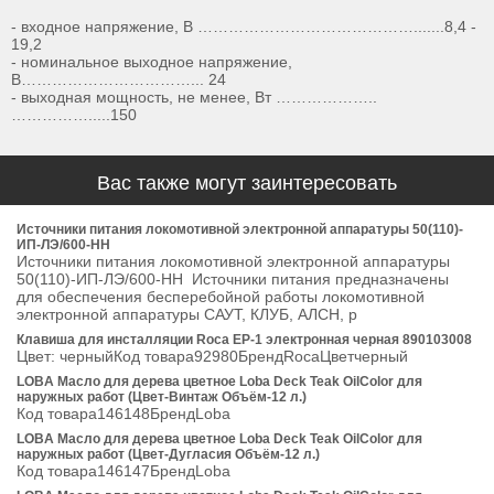
- входное напряжение, В …………………………………….......8,4 -
19,2
- номинальное выходное напряжение,
В……………………………... 24
- выходная мощность, не менее, Вт ………………..
…………….....150
Вас также могут заинтересовать
Источники питания локомотивной электронной аппаратуры 50(110)-
ИП-ЛЭ/600-НН
Источники питания локомотивной электронной аппаратуры
50(110)-ИП-ЛЭ/600-НН Источники питания предназначены
для обеспечения бесперебойной работы локомотивной
электронной аппаратуры САУТ, КЛУБ, АЛСН, р
Клавиша для инсталляции Roca EP-1 электронная черная 890103008
Цвет: черныйКод товара92980БрендRocaЦветчерный
LOBA Масло для дерева цветное Loba Deck Teak OilColor для
наружных работ (Цвет-Винтаж Объём-12 л.)
Код товара146148БрендLoba
LOBA Масло для дерева цветное Loba Deck Teak OilColor для
наружных работ (Цвет-Дугласия Объём-12 л.)
Код товара146147БрендLoba