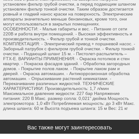
установлен фильтр грубой очистки, а перед подающим шлангом
установлен фильтр тонкой очистки. Таким образом достигается
ровный и гладкий нанос краски на поверхность. Электрические
аппараты значительно меньше бензиновых, кроме того, они
могут использоваться в закрытых помещениях.
ОСОБЕННОСТИ: - Малые габариты и вес. - Питание от сети
220В и работа внутри помещений. - Высокая эффективность и
производительность. - Фильтр грубой и тонкой очистки.
КОМПЛЕКТАЦИЯ: - Электрический привод + поршневой насос. -
Заборный патрубок с фильтром грубой очистки. - Фильтр тонкой
очистки. - Подающий шланг 15 м. - Пистолет-распылитель –
FTX-E. ВАРИАНТЫ ПРИМЕНЕНИЯ: - Окраска потолков и стен
квартир. - Покраска фасадов зданий. - Обработка загородных
домов. - Покрытие полов лаком. - Покрытие лаком рам и
дверей. - Окраска автомашин. - Антикоррозионная обработка
автомашин. - Опрыскивание растений химикатами. -
Перекачивание различных жидкостей. ТЕХНИЧЕСКИЕ
ХАРАКТЕРИСТИКИ: Производительность: 1,7 л/мин
Максимальное давление жидкости: 227 бар Напряжение
питания: 220 В Макс. размер сопла: 0,021" дюйма Мощность
электромотора: 1,0 кВт Потребляемая мощность: до 3 кВт Макс.
длина шланга: 60 м Высота подъема шланга: 15 м Вес: 21 кг
Вас также могут заинтересовать