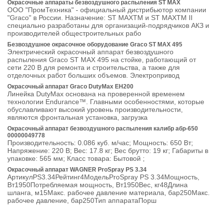
Окрасочные аппараты безвоздушного распыления ST MAX
ООО "ПромТехника" - официальный дистрибьютор компании
"Graco" в России. Назначение: ST MAXTM и ST MAXTM II
специально разработаны для организаций-подрядчиков АКЗ и
производителей общестроительных рабо
Безвоздушное окрасочное оборудование Graco ST MAX 495
Электрический окрасочный аппарат безвоздушного
распыления Graco ST MAX 495 на стойке, работающий от
сети 220 В для ремонта и строительства, а также для
отделочных работ больших объемов. Электропривод
Окрасочный аппарат Graco DutyMax EH200
Линейка DutyMax основана на проверенной временем
технологии Endurance™. Главными особенностями, которые
обуславливают высокий уровень производительности,
являются фронтальная установка, загрузка
Окрасочный аппарат безвоздушного распыления калибр абр-650
00000049778
Производительность: 0.086 куб. м/час; Мощность: 650 Вт;
Напряжение: 220 В; Вес: 17.8 кг; Вес брутто: 19 кг; Габариты в
упаковке: 565 мм; Класс товара: Бытовой ;
Окрасочный аппарат WAGNER ProSpray PS 3.34
АртикулPS3.34Рейтинг4МодельProSpray PS 3.34Мощность,
Вт1950Потребляемая мощноcть, Вт1950Вес, кг48Длина
шланга, м15Макс. рабочее давление материала, бар250Макс.
рабочее давление, бар250Тип аппаратаПорш