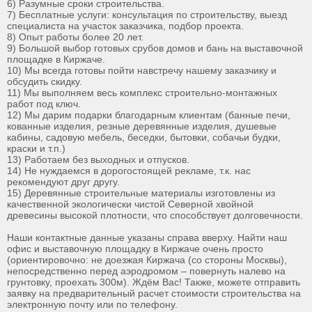
6) Разумные сроки строительства.
7) Бесплатные услуги: консультация по строительству, выезд
специалиста на участок заказчика, подбор проекта.
8) Опыт работы более 20 лет.
9) Большой выбор готовых срубов домов и бань на выставочной
площадке в Киржаче.
10) Мы всегда готовы пойти навстречу нашему заказчику и
обсудить скидку.
11) Мы выполняем весь комплекс строительно-монтажных
работ под ключ.
12) Мы дарим подарки благодарным клиентам (банные печи,
кованные изделия, резные деревянные изделия, душевые
кабины, садовую мебель, беседки, бытовки, собачьи будки,
краски и т.п.)
13) Работаем без выходных и отпусков.
14) Не нуждаемся в дорогостоящей рекламе, т.к. нас
рекомендуют друг другу.
15) Деревянные строительные материалы изготовлены из
качественной экологически чистой Северной хвойной
древесины высокой плотности, что способствует долговечности.
Наши контактные данные указаны справа вверху. Найти наш
офис и выставочную площадку в Киржаче очень просто
(ориентировочно: не доезжая Киржача (со стороны Москвы),
непосредственно перед аэродромом – повернуть налево на
грунтовку, проехать 300м). Ждём Вас! Также, можете отправить
заявку на предварительный расчет стоимости строительства на
электронную почту или по телефону.