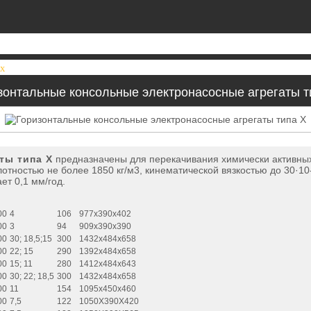
 Х
зонтальные консольные электронасосные агрегаты т
ты типа Х
предназначены для перекачивания химически активных
тностью не более 1850 кг/м3, кинематической вязкостью до 30·10-
ет 0,1 мм/год.
00
4
106
977х390х402
00
3
94
909x390x390
00
30; 18,5;15
300
1432х484х658
00
22; 15
290
1392х484х658
00
15; 11
280
1412х484х643
00
30; 22; 18,5
300
1432х484х658
00
11
154
1095х450х460
00
7,5
122
1050Х390Х420