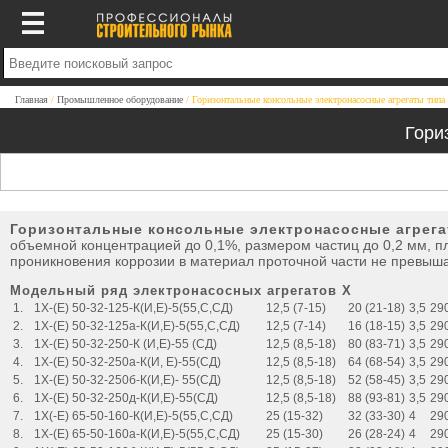
Главная
Промышленное оборудование
Горизонтальные консольные электронасосные агрегаты типа
Гори
Горизонтальные консольные электронасосные агрега
объемной концентрацией до 0,1%, размером частиц до 0,2 мм, пло
проникновения коррозии в материал проточной части не превыша
Модельный ряд электронасосных агрегатов Х
1.
1Х-(Е) 50-32-125-К(И,Е)-5(55,С,СД)
12,5 (7-15)
20 (21-18)
3,5
29
2.
1Х-(Е) 50-32-125а-К(И,Е)-5(55,С,СД)
12,5 (7-14)
16 (18-15)
3,5
29
3.
1Х-(Е) 50-32-250-К (И,Е)-55 (СД)
12,5 (8,5-18)
80 (83-71)
3,5
29
4.
1Х-(Е) 50-32-250а-К(И, Е)-55(СД)
12,5 (8,5-18)
64 (68-54)
3,5
29
5.
1Х-(Е) 50-32-250б-К(И,Е)- 55(СД)
12,5 (8,5-18)
52 (58-45)
3,5
29
6.
1Х-(Е) 50-32-250д-К(И,Е)-55(СД)
12,5 (8,5-18)
88 (93-81)
3,5
29
7.
1Х(-Е) 65-50-160-К(И,Е)-5(55,С,СД)
25 (15-32)
32 (33-30)
4
29
8.
1Х-(Е) 65-50-160а-К(И,Е)-5(55,С,СД)
25 (15-30)
26 (28-24)
4
29