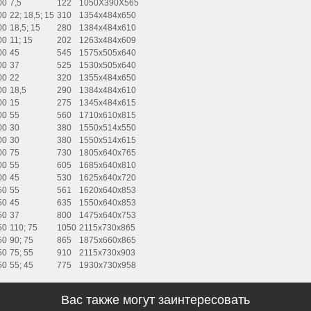
00
7,5
122
1050Х390Х565
00
22; 18,5; 15
310
1354x484x650
00
18,5; 15
280
1384х484х610
00
11; 15
202
1263х484х609
00
45
545
1575х505х640
00
37
525
1530х505х640
00
22
320
1355х484х650
00
18,5
290
1384х484х610
00
15
275
1345х484х615
00
55
560
1710х610х815
00
30
380
1550х514х550
00
30
380
1550х514х615
00
75
730
1805х640х765
00
55
605
1685х640х810
00
45
530
1625х640х720
50
55
561
1620х640х853
50
45
635
1550х640х853
50
37
800
1475х640х753
50
110; 75
1050
2115х730х865
50
90; 75
865
1875х660х865
50
75; 55
910
2115х730х903
50
55; 45
775
1930х730х958
Вас также могут заинтересовать