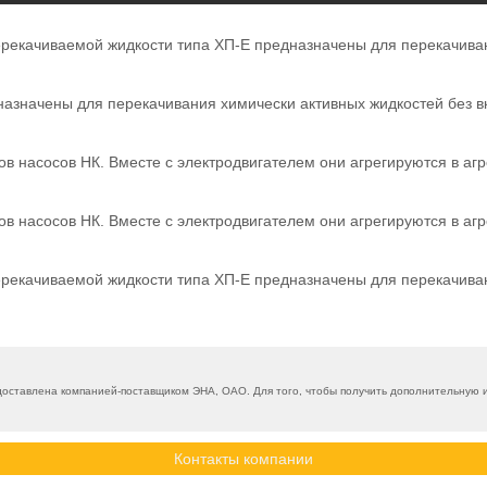
ерекачиваемой жидкости типа ХП-Е предназначены для перекачива
назначены для перекачивания химически активных жидкостей без 
 насосов НК. Вместе с электродвигателем они агрегируются в агр
 насосов НК. Вместе с электродвигателем они агрегируются в агр
ерекачиваемой жидкости типа ХП-Е предназначены для перекачива
оставлена компанией-поставщиком ЭНА, ОАО. Для того, чтобы получить дополнительную и
Контакты компании