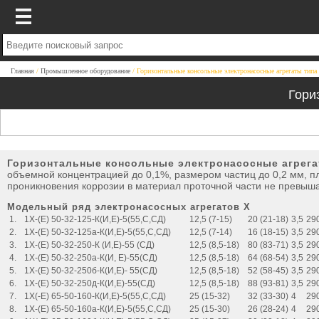
Главная
Промышленное оборудование
Горизонтальные консольные электронасосные агрегаты типа
Гори
Горизонтальные консольные электронасосные агрега
объемной концентрацией до 0,1%, размером частиц до 0,2 мм, пло
проникновения коррозии в материал проточной части не превыша
Модельный ряд электронасосных агрегатов Х
1.
1Х-(Е) 50-32-125-К(И,Е)-5(55,С,СД)
12,5 (7-15)
20 (21-18)
3,5
29
2.
1Х-(Е) 50-32-125а-К(И,Е)-5(55,С,СД)
12,5 (7-14)
16 (18-15)
3,5
29
3.
1Х-(Е) 50-32-250-К (И,Е)-55 (СД)
12,5 (8,5-18)
80 (83-71)
3,5
29
4.
1Х-(Е) 50-32-250а-К(И, Е)-55(СД)
12,5 (8,5-18)
64 (68-54)
3,5
29
5.
1Х-(Е) 50-32-250б-К(И,Е)- 55(СД)
12,5 (8,5-18)
52 (58-45)
3,5
29
6.
1Х-(Е) 50-32-250д-К(И,Е)-55(СД)
12,5 (8,5-18)
88 (93-81)
3,5
29
7.
1Х(-Е) 65-50-160-К(И,Е)-5(55,С,СД)
25 (15-32)
32 (33-30)
4
29
8.
1Х-(Е) 65-50-160а-К(И,Е)-5(55,С,СД)
25 (15-30)
26 (28-24)
4
29