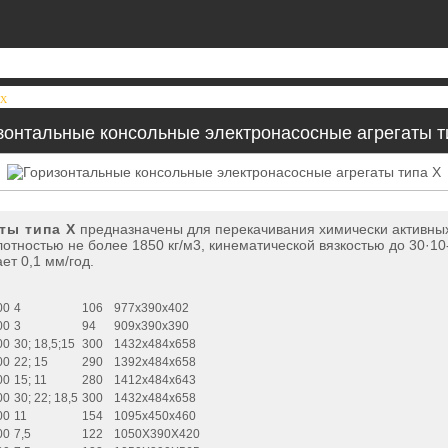
 Х
зонтальные консольные электронасосные агрегаты т
ты типа Х
предназначены для перекачивания химически активных
тностью не более 1850 кг/м3, кинематической вязкостью до 30·10-
ет 0,1 мм/год.
00
4
106
977х390х402
00
3
94
909x390x390
00
30; 18,5;15
300
1432х484х658
00
22; 15
290
1392х484х658
00
15; 11
280
1412х484х643
00
30; 22; 18,5
300
1432х484х658
00
11
154
1095х450х460
00
7,5
122
1050Х390Х420