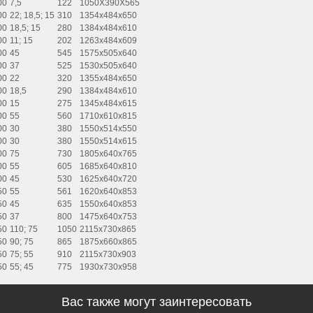
00
7,5
122
1050Х390Х565
00
22; 18,5; 15
310
1354x484x650
00
18,5; 15
280
1384х484х610
00
11; 15
202
1263х484х609
00
45
545
1575х505х640
00
37
525
1530х505х640
00
22
320
1355х484х650
00
18,5
290
1384х484х610
00
15
275
1345х484х615
00
55
560
1710х610х815
00
30
380
1550х514х550
00
30
380
1550х514х615
00
75
730
1805х640х765
00
55
605
1685х640х810
00
45
530
1625х640х720
50
55
561
1620х640х853
50
45
635
1550х640х853
50
37
800
1475х640х753
50
110; 75
1050
2115х730х865
50
90; 75
865
1875х660х865
50
75; 55
910
2115х730х903
50
55; 45
775
1930х730х958
Вас также могут заинтересовать