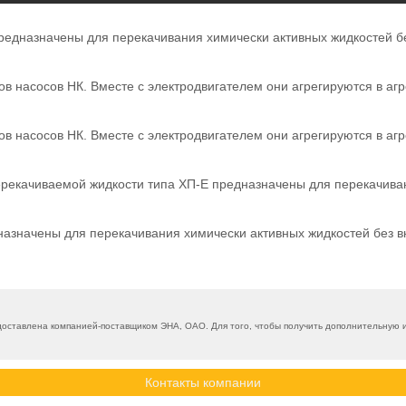
предназначены для перекачивания химически активных жидкостей 
 насосов НК. Вместе с электродвигателем они агрегируются в агр
 насосов НК. Вместе с электродвигателем они агрегируются в агр
ерекачиваемой жидкости типа ХП-Е предназначены для перекачива
назначены для перекачивания химически активных жидкостей без 
оставлена компанией-поставщиком ЭНА, ОАО. Для того, чтобы получить дополнительную и
Контакты компании