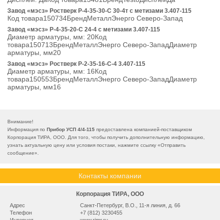
Завод «мэсз» Ростверк Р-4-35-30-С 30-4т с метизами 3.407-115
Код товара150734БрендМеталлЭнерго Северо-Запад
Завод «мэсз» Р-4-35-20-С 24-4 с метизами 3.407-115
Диаметр арматуры, мм: 20Код
товара150713БрендМеталлЭнерго Северо-ЗападДиаметр
арматуры, мм20
Завод «мэсз» Ростверк Р-2-35-16-С-4 3.407-115
Диаметр арматуры, мм: 16Код
товара150553БрендМеталлЭнерго Северо-ЗападДиаметр
арматуры, мм16
Внимание!
Информация по
Прибор УСП 4/4-115
предоставлена компанией-поставщиком
Корпорация ТИРА, ООО. Для того, чтобы получить дополнительную информацию,
узнать актуальную цену или условия постаки, нажмите ссылку «
Отправить
сообщение
».
Контакты компании
Корпорация ТИРА, ООО
Адрес
Санкт-Петербург, В.О., 11-я линия, д. 66
Телефон
+7 (812) 3230455