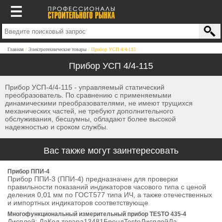
Главная
Электротехнические товары
Прибор УСП 4/4-115
Прибор УСП 4/4-115
Прибор УСП-4/4-115 - управляемый статический
преобразователь. По сравнению с применяемыми
динамическими преобразователями, не имеют трущихся
механических частей, не требуют дополнительного
обслуживания, бесшумны, обладают более высокой
надежностью и сроком службы.
Вас также могут заинтересовать
Прибор ППИ-4
Прибор ППИ-3 (ППИ-4) предназначен для проверки
правильности показаний индикаторов часового типа с ценой
деления 0,01 мм по ГОСТ577 типа ИЧ, а также отечественных
и импортных индикаторов соответствующе
Многофункциональный измерительный прибор TESTO 435-4
Дисплей: ДаКод товара13481БрендTestoДисплейДа