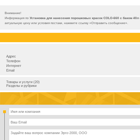
Внимание!
Информация по
Установка для нанесения порошковых красок COLO-660 с баком 40л
актуальную цену или условия постаки, нажмите ссылку «
Отправить сообщение
».
Адрес
Телефон
Интернет
Email
Товары и услуги (20)
Разделы и рубрики