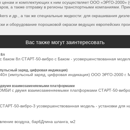
 ценам и комплектующих к ним осуществляет ООО «ЭРГО-2000» (www
аров, а также отправку в регионы транспортными компаниями. При
s и др., а так же специальные жидкости: для окрашивания диэлектр
ски и оборудование порошковой окраски ведущих европейских прои
Вас также могут заинтересовать
 8л
с баком 8л СТАРТ-50-вибро c Баком - усовершенствованная модель
мпульсный заряд, цифровая индикация)
л (импульсный заряд, цифровая индикация) ООО ЭРГО-2000 г. Москв
 с двумя взаимозаменяемыми платформами
КОМБИ с двумя взаимозаменяемыми платформами СТАРТ-50-вибро К
СТАРТ-50-вибро-3 усовершенствованная модель - установки для н
вление воздуха, бар6Длина шланга, м2