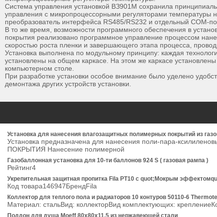
Система управления установкой ВЗ901М сохранила принципиальн
управления с микропроцессорными регуляторами температуры н
преобразователь интерфейса RS485/RS232 и отдельный COM-пор
В то же время, возможности программного обеспечения в устано
покрытия реализовано программное управление процессом нанес
скоростью роста пленки и завершающего этапа процесса, провод
Установка выполнена по модульному принципу: каждая технолог
установлены на общем каркасе. На этом же каркасе установлены
компьютерном столе.
При разработке установки особое внимание было уделено удобст
демонтажа других устройств установки.
Установка для нанесения влагозащитных полимерных покрытий из газ
Установка предназначена для нанесения поли-пара-ксилилено
ПОКРЫТИЯ Нанесение полимерной
Газобаллонная установка для 10-ти баллонов 924 S ( газовая рампа )
Рейтинг4
Укрепительная защитная пропитка Fila PT10 с quot;Мокрым эффектомqu
Код товара146947БрендFila
Коллектор для теплого пола и радиаторов 10 контуров 50110-6 Thermo
Материал: стальВид: коллекторВид комплектующих: креплени
Поддон для душа Moeff 80х80х11,5 из нержавеющей стали