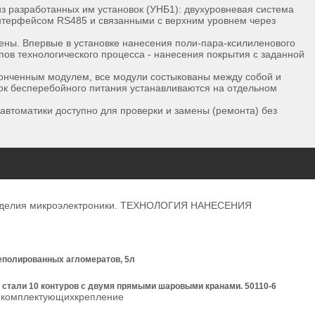
 разработанных им установок (УНБ1): двухуровневая система
нтерфейсом RS485 и связанными с верхним уровнем через
ены. Впервые в установке нанесения поли-пара-ксилиленового
ов технологического процесса - нанесения покрытия с заданной
конченным модулем, все модули состыкованы между собой и
лок бесперебойного питания устанавливаются на отдельном
автоматики доступно для проверки и замены (ремонта) без
, изделия микроэлектроники. ТЕХНОЛОГИЯ НАНЕСЕНИЯ
неполированных агломератов, 5л
й стали 10 контуров с двумя прямыми шаровыми кранами. 50110-6
д комплектующихкрепление