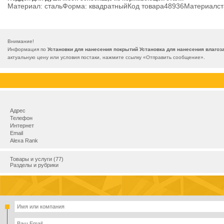
Материал: стальФорма: квадратныйКод товара48936Материалс
Внимание!
Информация по
Установки для нанесения покрытий Установка для нанесения влаго
актуальную цену или условия постаки, нажмите ссылку «
Отправить сообщение
».
Адрес
Телефон
Интернет
Email
Alexa Rank
Товары и услуги (77)
Разделы и рубрики