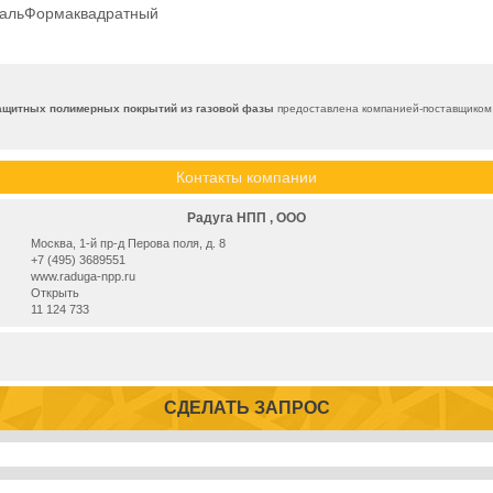
тальФормаквадратный
защитных полимерных покрытий из газовой фазы
предоставлена компанией-поставщиком 
Контакты компании
Радуга НПП , ООО
Москва, 1-й пр-д Перова поля, д. 8
+7 (495) 3689551
www.raduga-npp.ru
Открыть
11 124 733
СДЕЛАТЬ ЗАПРОС