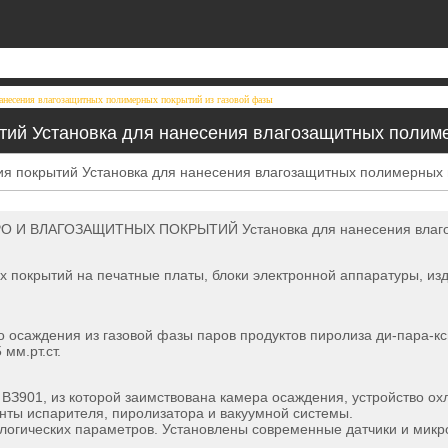
нанесения влагозащитных полимерных покрытий из газовой фазы
тий Установка для нанесения влагозащитных полим
И ВЛАГОЗАЩИТНЫХ ПОКРЫТИЙ Установка для нанесения влагоза
 покрытий на печатные платы, блоки электронной аппаратуры, из
осаждения из газовой фазы паров продуктов пиролиза ди-пара-кси
мм.рт.ст.
 ВЗ901, из которой заимствована камера осаждения, устройство охл
ты испарителя, пиролизатора и вакуумной системы.
логических параметров. Установлены современные датчики и мик