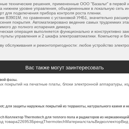
ые технические решения, примененные ООО "Базальт" в первой из
а нижнем уровне управления, объединенными в локальную сеть и
т для подключения прибора контроля роста пленки.
вке ВЗ901М, по сравнению с установкой УНБ1, значительно расшир
ения покрытия. Автоматизировано ведение самых трудоемких этап
имого до полного испарения димера.
ическая операция выполняется функционально и конструктивно за
 пульты управления и 2 шкафа электроавтоматики. Компьютер и б
ву обслуживания и ремонтопригодности: любое устройство электро
Вас также могут заинтересовать
овой фазы.
вых покрытий на печатные платы, блоки электронной аппаратуры
ot; для защиты наружных покрытий из терракоты, натурального камня и 
tech Коллектор Thermotech для теплого пола и радиаторов из нержавеюще
еКод товара226953БрендThermotechМатериалстальВидколлекторВи