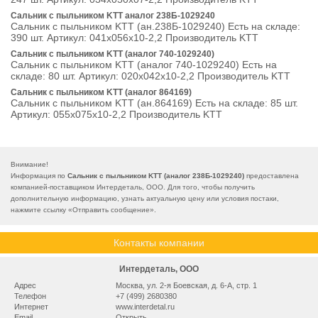
Сальник с пыльником KTT аналог 238Б-1029240
Сальник с пыльником KTT (ан.238Б-1029240) Есть на складе:
390 шт. Артикул: 041х056х10-2,2 Производитель KTT
Сальник с пыльником KTT (аналог 740-1029240)
Сальник с пыльником KTT (аналог 740-1029240) Есть на
складе: 80 шт. Артикул: 020х042х10-2,2 Производитель KTT
Сальник с пыльником KTT (аналог 864169)
Сальник с пыльником KTT (ан.864169) Есть на складе: 85 шт.
Артикул: 055х075х10-2,2 Производитель KTT
Внимание!
Информация по
Сальник с пыльником KTT (аналог 238Б-1029240)
предоставлена
компанией-поставщиком Интердеталь, ООО. Для того, чтобы получить
дополнительную информацию, узнать актуальную цену или условия постаки,
нажмите ссылку «
Отправить сообщение
».
Контакты компании
Интердеталь, ООО
Адрес
Москва, ул. 2-я Боевская, д. 6-А, стр. 1
Телефон
+7 (499) 2680380
Интернет
www.interdetal.ru
Email
Открыть