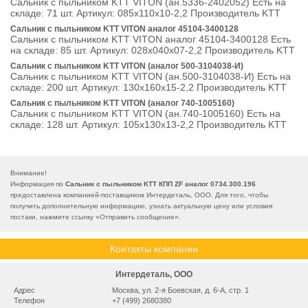
Сальник с пыльником KTT VITON (ан.5336-2402052) Есть на
складе: 71 шт. Артикул: 085х110х10-2,2 Производитель KTT
Сальник с пыльником KTT VITON аналог 45104-3400128
Сальник с пыльником KTT VITON аналог 45104-3400128 Есть
на складе: 85 шт. Артикул: 028х040х07-2,2 Производитель KTT
Сальник с пыльником KTT VITON (аналог 500-3104038-И)
Сальник с пыльником KTT VITON (ан.500-3104038-И) Есть на
складе: 200 шт. Артикул: 130х160х15-2,2 Производитель KTT
Сальник с пыльником KTT VITON (аналог 740-1005160)
Сальник с пыльником KTT VITON (ан.740-1005160) Есть на
складе: 128 шт. Артикул: 105х130х13-2,2 Производитель KTT
Внимание!
Информация по
Сальник с пыльником KTT КПП ZF аналог 0734.300.196
предоставлена компанией-поставщиком Интердеталь, ООО. Для того, чтобы
получить дополнительную информацию, узнать актуальную цену или условия
постаки, нажмите ссылку «
Отправить сообщение
».
Контакты компании
Интердеталь, ООО
Адрес
Москва, ул. 2-я Боевская, д. 6-А, стр. 1
Телефон
+7 (499) 2680380