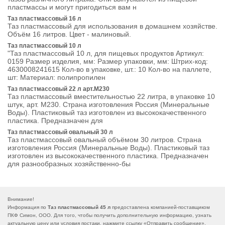
пластмассы и могут пригодиться вам н
Таз пластмассовый 16 л
Таз пластмассовый для использования в домашнем хозяйстве.
Объём 16 литров. Цвет - малиновый.
Таз пластмассовый 10 л
"Таз пластмассовый 10 л, для пищевых продуктов Артикул:
0159 Размер изделия, мм: Размер упаковки, мм: Штрих-код:
4630008241615 Кол-во в упаковке, шт.: 10 Кол-во на паллете,
шт: Материал: полипропилен
Таз пластмассовый 22 л арт.М230
Таз пластмассовый вместительностью 22 литра, в упаковке 10
штук, арт. М230. Страна изготовления Россия (Минеральные
Воды). Пластиковый таз изготовлен из высококачественного
пластика. Предназначен для
Таз пластмассовый овальный 30 л
Таз пластмассовый овальный объёмом 30 литров. Страна
изготовления Россия (Минеральные Воды). Пластиковый таз
изготовлен из высококачественного пластика. Предназначен
для разнообразных хозяйственно-бы
Внимание!
Информация по
Таз пластмассовый 45 л
предоставлена компанией-поставщиком
ПКФ Симон, ООО. Для того, чтобы получить дополнительную информацию, узнать
актуальную цену или условия постаки, нажмите ссылку «
Отправить сообщение
».