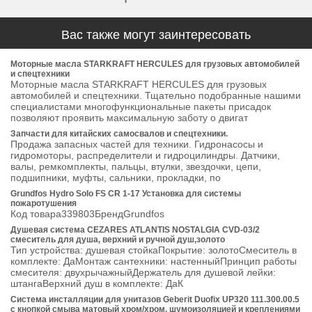
Вас также могут заинтересовать
Моторные масла STARKRAFT HERCULES для грузовых автомобилей
и спецтехники
Моторные масла STARKRAFT HERCULES для грузовых
автомобилей и спецтехники. Тщательно подобранные нашими
специалистами многофункциональные пакеты присадок
позволяют проявить максимальную заботу о двигат
Запчасти для китайских самосвалов и спецтехники.
Продажа запасных частей для техники. Гидронасосы и
гидромоторы, распределители и гидроцилиндры. Датчики,
валы, ремкомплекты, пальцы, втулки, звездочки, цепи,
подшипники, муфты, сальники, прокладки, по
Grundfos Hydro Solo FS CR 1-17 Установка для системы
пожаротушения
Код товара339803БрендGrundfos
Душевая система CEZARES ATLANTIS NOSTALGIA CVD-03/2
смеситель для душа, верхний и ручной душ,золото
Тип устройства: душевая стойкаПокрытие: золотоСмеситель в
комплекте: ДаМонтаж сантехники: настенныйПринцип работы
смесителя: двухрычажныйДержатель для душевой лейки:
штангаВерхний душ в комплекте: ДаК
Система инсталляции для унитазов Geberit Duofix UP320 111.300.00.5
с кнопкой смыва матовый хром/хром, шумоизоляцией и креплениями