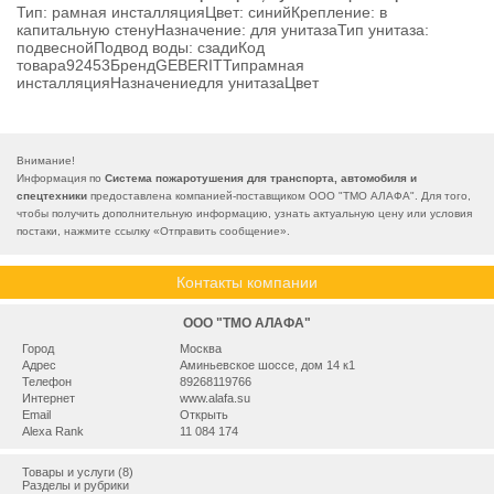
Тип: рамная инсталляцияЦвет: синийКрепление: в
капитальную стенуНазначение: для унитазаТип унитаза:
подвеснойПодвод воды: сзадиКод
товара92453БрендGEBERITТипрамная
инсталляцияНазначениедля унитазаЦвет
Внимание!
Информация по
Система пожаротушения для транспорта, автомобиля и
спецтехники
предоставлена компанией-поставщиком ООО "ТМО АЛАФА". Для того,
чтобы получить дополнительную информацию, узнать актуальную цену или условия
постаки, нажмите ссылку «
Отправить сообщение
».
Контакты компании
ООО "ТМО АЛАФА"
Город
Москва
Адрес
Аминьевское шоссе, дом 14 к1
Телефон
89268119766
Интернет
www.alafa.su
Email
Открыть
Alexa Rank
11 084 174
Товары и услуги (8)
Разделы и рубрики