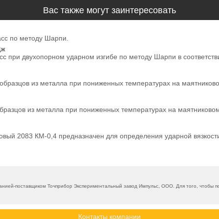
Вас также могут заинтересовать
асс по методу Шарпи.
Дж
сс при двухопорном ударном изгибе по методу Шарпи в соответств
бразцов из металла при пониженных температурах на маятниково
разцов из металла при пониженных температурах на маятниковом 
овый 2083 КМ-0,4 предназначен для определения ударной вязкост
нией-поставщиком Точприбор Экспериментальный завод Импульс, ООО. Для того, чтобы по
Контакты компании