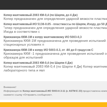
Копер маятниковый 2083 КМ-0,4 (по Шарпи, до 4 Дж)
Копер предназначен для определения ударной вязкости пластм
Копер маятниковый ИО 5138-0.05 - пластмассы по Шарпи, Изоду, до 50 
"опер предназначен для определения ударной вязкости пластма
Изода в соответствии с
Криокамера ККМ-1М к копру маятниковому ИО 5003-0,3
Криокамера ККМ-1М предназначена для проведения испытаний о
стационарных условиях п
Криокамера ККМ-1М к копру ИО 5003-0.3, от -80 до 0 градусов С
Криокамера ККМ -1 предназначена для проведения испытаний об
образцов для испытаний
Копер маятниковый 2083 КМ-0,4 (по Шарпи 4 Дж)
Копер маятниковый 2083 КМ-0,4 (по Шарпи 4 Дж) Копер маятник
лабораторного типа и явл
Внимание!
Информация по
Копер маятниковый ИО 5003-0.3-11 (c ASTM Е 23)
предоставлена компа
нажмите ссылку «
Отправить сообщение
».