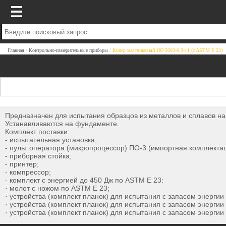
Главная
Контрольно-измерительные приборы
Копер маятниковый ИО 5003-0.3-11 (c ASTM Е 23)
Предназначен для испытания образцов из металлов и сплавов на
Устанавливаются на фундаменте.
Комплект поставки:
- испытательная установка;
- пульт оператора (микропроцессор) ПО-3 (импортная комплектац
- приборная стойка;
- принтер;
- компрессор;
- комплект с энергией до 450 Дж по ASTM Е 23:
· молот с ножом по ASTM Е 23;
· устройства (комплект планок) для испытания с запасом энергии
· устройства (комплект планок) для испытания с запасом энергии
· устройства (комплект планок) для испытания с запасом энергии