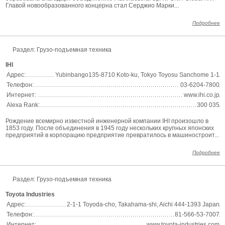
Главой новообразованного концерна стал Серджио Марки...
Подробнее
Раздел: Грузо-подъемная техника
IHI
Адрес:
Yubinbango135-8710 Koto-ku, Tokyo Toyosu Sanchome 1-1
Телефон:
03-6204-7800
Интернет:
www.ihi.co.jp
Alexa Rank:
300 035
Рождение всемирно известной инженерной компании IHI произошло в
1853 году. После объединения в 1945 году нескольких крупных японских
предприятий в корпорацию предприятие превратилось в машиностроит...
Подробнее
Раздел: Грузо-подъемная техника
Toyota Industries
Адрес:
2-1-1 Toyoda-cho, Takahama-shi, Aichi 444-1393 Japan
Телефон:
81-566-53-7007
Интернет:
www.toyota-industries.com