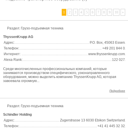
1
2
3
4
5
6
7
8
9
10
»
Раздел: Грузо-подъемная техника
ThyssenKrupp AG
Адрес:
P.O. Box, 45063 Essen
Телефон:
+49 201 844 0
Интернет:
www.thyssenkrupp.com
Alexa Rank:
122 027
Среди многочисленных профессиональных компаний, которые
занимаются производством специфического, узконаправленного
оборудования, можно выделить компанию ThyssenKrupp AG, которая
завоевала огромную...
Подробнее
Раздел: Грузо-подъемная техника
Schindler Holding
Адрес:
Zugerstrasse 13 6030 Ebikon Switzerland
Телефон:
+41 41 445 32 32