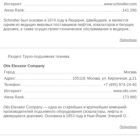
Интернет:
www.schindler.com
Alexa Rank:
141 290
Schindler был основан в 1874 году в Люцерне, Швейцария, и является
одним из ведущих мировых поставщиков лифтов, эскалаторов и бегущих
дорожек, а также осуществляеттехническое обслуживание и модерни...
Подробнее
Раздел: Грузо-подъемная техника
Otis Elevator Company
Город:
Москва
Адрес:
105118, Москва, ул. Кирпичная, д.21
Телефон:
+7 (495) 974-24-40
Интернет:
www.otis.com
Alexa Rank:
173 880
Otis Elevator Company — одна из старейших и крупнейших компаний-
производителей подъемного оборудования (эскалаторы, лифты и
движущиеся дорожки). Основана в 1853 году в Нью-Йорке Элишей О...
Подробнее