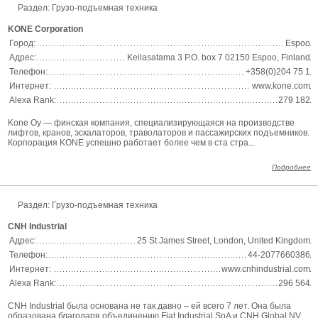
Раздел: Грузо-подъемная техника
KONE Corporation
Город:
Espoo
Адрес:
Keilasatama 3 P.O. box 7 02150 Espoo, Finland
Телефон:
+358(0)204 75 1
Интернет:
www.kone.com
Alexa Rank:
279 182
Kone Oy — финская компания, специализирующаяся на производстве
лифтов, кранов, эскалаторов, траволаторов и пассажирских подъемников.
Корпорация KONE успешно работает более чем в ста стра...
Подробнее
Раздел: Грузо-подъемная техника
CNH Industrial
Адрес:
25 St James Street, London, United Kingdom
Телефон:
44-2077660386
Интернет:
www.cnhindustrial.com
Alexa Rank:
296 564
CNH Industrial была основана не так давно – ей всего 7 лет. Она была
образована благодаря объединению Fiat Industrial SpA и CNH Global NV.