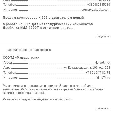
Телефон:
+380982835189
Интернет:
comsrv.zakupka.com
Продам
компрессор К 905 с двигателем новый
в роботе не был для металлургических комбинатов
Дробилка КМД 1200Т в отличном состо...
Подробнее
Раздел:
Транспортная техника
ООО ТД «Машдортранс»
Город:
Челябинск
Адрес:
ул. Кожзаводская, д.106, оф. 224
Телефон:
+7 351 247-81-74
Интернет:
tdm174.ru
Мы занимаемся поставками и продажей запасных частей для
тепловозов. Работаем по всей России и странам ближнего зарубежья.
Возможна отсрочка платежа.
Реализуем следующие виды запасных частей:...
Подробнее