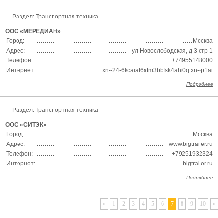
Раздел:
Транспортная техника
ООО «МЕРЕДИАН»
Город:
Москва
Адрес:
ул Новослободская, д 3 стр 1
Телефон:
+74955148000
Интернет:
xn--24-6kcaiaf6atm3bbfsk4ahi0q.xn--p1ai
Подробнее
Раздел:
Транспортная техника
ООО «СИТЭК»
Город:
Москва
Адрес:
www.bigtrailer.ru
Телефон:
+79251932324
Интернет:
bigtrailer.ru
Подробнее
«
1
2
3
4
5
6
7
8
9
10
»