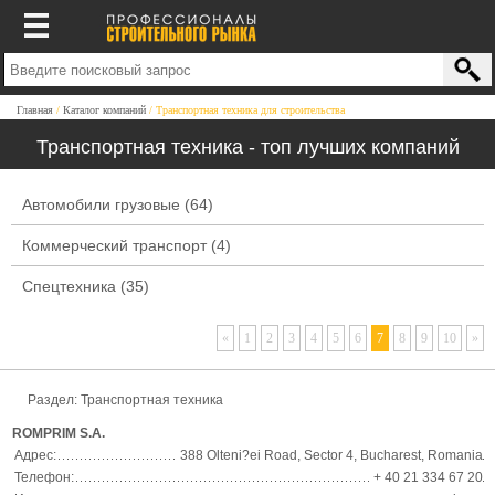
Главная
Каталог компаний
Транспортная техника для строительства
Транспортная техника - топ лучших компаний
Автомобили грузовые
(64)
Коммерческий транспорт
(4)
Спецтехника
(35)
«
1
2
3
4
5
6
7
8
9
10
»
Раздел:
Транспортная техника
ROMPRIM S.A.
Адрес:
388 Olteni?ei Road, Sector 4, Bucharest, Romania
Телефон:
+ 40 21 334 67 20