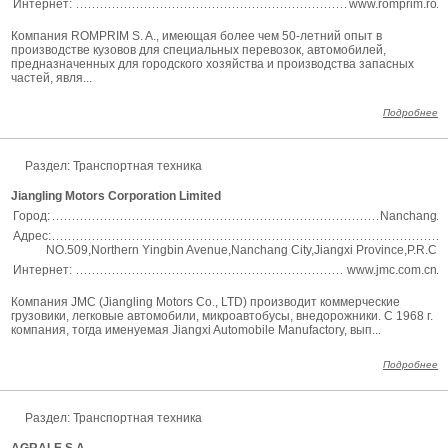
Интернет:
www.romprim.ro
Компания ROMPRIM S. A., имеющая более чем 50-летний опыт в
производстве кузовов для специальных перевозок, автомобилей,
предназначенных для городского хозяйства и производства запасных
частей, явля...
Подробнее
Раздел:
Транспортная техника
Jiangling Motors Corporation Limited
Город:
Nanchang
Адрес:
NO.509,Northern Yingbin Avenue,Nanchang City,Jiangxi Province,P.R.C
Интернет:
www.jmc.com.cn
Компания JMC (Jiangling Motors Co., LTD) производит коммерческие
грузовики, легковые автомобили, микроавтобусы, внедорожники. С 1968 г.
компания, тогда именуемая Jiangxi Automobile Manufactory, вып...
Подробнее
Раздел:
Транспортная техника