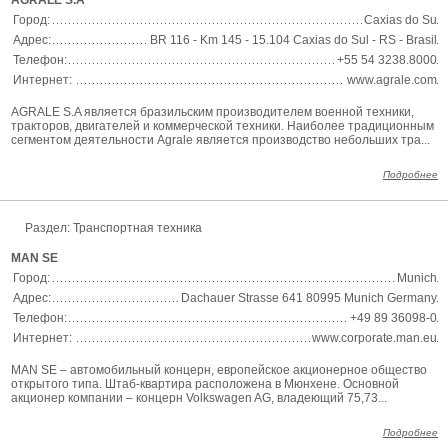
AGRALE S.A
Город:
Caxias do Su
Адрес:
BR 116 - Km 145 - 15.104 Caxias do Sul - RS - Brasil
Телефон:
+55 54 3238.8000
Интернет:
www.agrale.com
AGRALE S.A является бразильским производителем военной техники,
тракторов, двигателей и коммерческой техники. Наиболее традиционным
сегментом деятельности Agrale является производство небольших тра...
Подробнее
Раздел:
Транспортная техника
MAN SE
Город:
Munich
Адрес:
Dachauer Strasse 641 80995 Munich Germany
Телефон:
+49 89 36098-0
Интернет:
www.corporate.man.eu
MAN SE – автомобильный концерн, европейское акционерное общество
открытого типа. Штаб-квартира расположена в Мюнхене. Основной
акционер компании – концерн Volkswagen AG, владеющий 75,73...
Подробнее