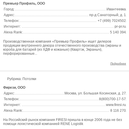
Премьер Профиль, ООО
Город:
Ивантеевка
Адрес:
пр-д Санаторный, д. 1
Телефон:
+7 (499) 7024502
Интернет:
pr-pr.ru
Alexa Rank:
5 140 394
Производственная компания «Премьер Профиль» ищет дилеров
продукции внутреннего декора отечественного производства (экраны и
короба для батарей (из ХДФ и кожаные) (Квартэк, Экраныч),
перфорированные...
Подробнее
Рубрика: Потолки
Фирези, ООО
Адрес:
Москва, ул. Большая Косинская, д. 27
Телефон:
8(800)700-17-57
Интернет:
www.firesi.ru
Alexa Rank:
8 116 270
На Российский рынок компания FIRESI пришла в конце 2006 года не без
помощи логистической компанией RENE Logistik