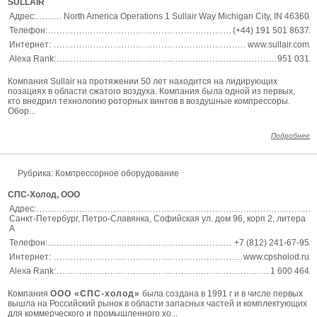
SULLAIR
Адрес:
North America Operations 1 Sullair Way Michigan City, IN 46360
Телефон:
(+44) 191 501 8637
Интернет:
www.sullair.com
Alexa Rank:
951 031
Компания Sullair на протяжении 50 лет находится на лидирующих
позациях в области сжатого воздуха. Компания была одной из первых,
кто внедрил технологию роторных винтов в воздушные компрессоры.
Обор...
Подробнее
Рубрика: Компрессорное оборудование
СПС-Холод, ООО
Адрес:
Санкт-Петербург, Петро-Славянка, Софийская ул. дом 96, корп 2, литера
А
Телефон:
+7 (812) 241-67-95
Интернет:
www.cpsholod.ru
Alexa Rank:
1 600 464
Компания
ООО «СПС-холод»
была создана в 1991 г и в числе первых
вышла на Российский рынок в области запасных частей и комплектующих
для коммерческого и промышленного хо...