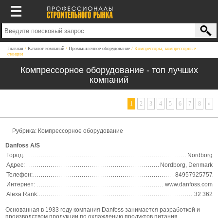
Главная
Каталог компаний
Промышленное оборудование
Компрессоры, компрессорные
станции
Компрессорное оборудование - топ лучших
компаний
1
2
3
4
5
6
7
8
»
Рубрика: Компрессорное оборудование
Danfoss A/S
Город:
Nordborg
Адрес:
Nordborg, Denmark
Телефон:
84957925757
Интернет:
www.danfoss.com
Alexa Rank:
32 362
Основанная в 1933 году компания Danfoss занимается разработкой и
производством продукции по охлаждению продуктов питания,