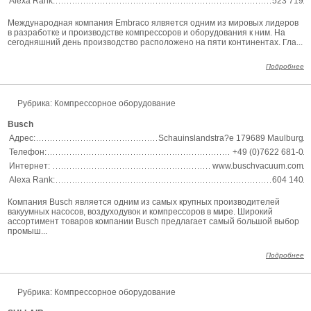
Alexa Rank:
523 719
Международная компания Embraco ялвяется одним из мировых лидеров
в разработке и производстве компрессоров и оборудования к ним. На
сегодняшний день производство расположено на пяти континентах. Гла...
Подробнее
Рубрика: Компрессорное оборудование
Busch
Адрес:
Schauinslandstra?e 179689 Maulburg
Телефон:
+49 (0)7622 681-0
Интернет:
www.buschvacuum.com
Alexa Rank:
604 140
Компания Busch является одним из самых крупных производителей
вакуумных насосов, воздуходувок и компрессоров в мире. Широкий
ассортимент товаров компании Busch предлагает самый большой выбор
промыш...
Подробнее
Рубрика: Компрессорное оборудование