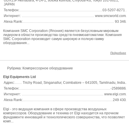
UDX15F Akihabara, 4-14-1, sotoka kulinda, Chiyoda-Ku, Tokyo 101-0021,
JAPAN
Телефон:
03-5207-8271
Интернет:
www.smcworld.com
Alexa Rank:
93 346
Компания SMC Corporation (Япония) является безусловным мировым
лидером в области производства средств пневмоавтоматики. Компания
SMC Corporation производит самую широкую и полную гамму
оборудования...
Подробнее
Рубрика: Компрессорное оборудование
Elgi Equipments Ltd
Адрес:
Trichy Road, Singanallur, Coimbatore – 641005, Tamilnadu, India.
Телефон:
-2589886
Интернет:
www.elgi.com
Alexa Rank:
249 430
Elgi - это ведущая компания в сфере производства воздушных
компрессоров. Оборудование и техника от Elgi находится на прочном
фундаменте инноваций и технологического совершенства, что позволяет
комп...