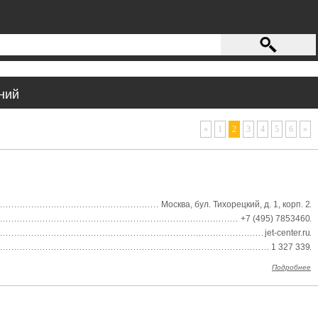
ний
«
1
2
3
4
5
6
»
Москва, бул. Тихорецкий, д. 1, корп. 2
+7 (495) 7853460
jet-center.ru
1 327 339
Подробнее