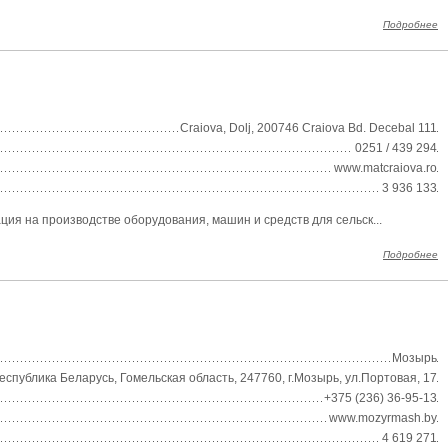
Подробнее
Craiova, Dolj, 200746 Craiova Bd. Decebal 111
0251 / 439 294
www.matcraiova.ro
3 936 133
я на производстве оборудования, машин и средств для сельск...
Подробнее
Мозырь
еспублика Беларусь, Гомельская область, 247760, г.Мозырь, ул.Портовая, 17
+375 (236) 36-95-13
www.mozyrmash.by
4 619 271