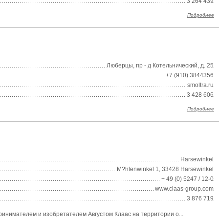
3 264 439
Подробнее
Люберцы, пр - д Котельнический, д. 25
+7 (910) 3844356
smoltra.ru
3 428 606
Подробнее
Harsewinkel
M?hlenwinkel 1, 33428 Harsewinkel
+ 49 (0) 5247 / 12-0
www.claas-group.com
3 876 719
инимателем и изобретателем Августом Клаас на территории о...