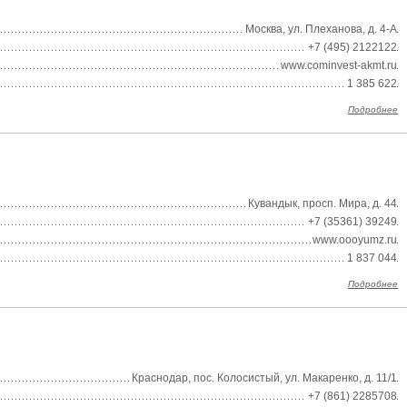
Москва, ул. Плеханова, д. 4-А
+7 (495) 2122122
www.cominvest-akmt.ru
1 385 622
Подробнее
Кувандык, просп. Мира, д. 44
+7 (35361) 39249
www.oooyumz.ru
1 837 044
Подробнее
Краснодар, пос. Колосистый, ул. Макаренко, д. 11/1
+7 (861) 2285708