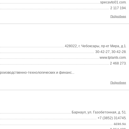
specavto01.com
2 117 194
Подробнее
428022, г. Чебоксары, пр-кт Мира, д.1
30-42-27, 30-42-28
www.tplants.com
2 468 273
роизводственно-технологических и финанс...
Подробнее
Барнаул, ул. Газобетонная, д. 51
+7 (3852) 314745
azas.su