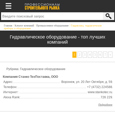
Главная
Каталог компаний
Промышленное оборудование
Гидравлика, гидравлические
приборы и оборудование
Гидравлическое оборудование - топ лучших
компаний
1
2
3
4
5
6
7
»
Рубрика: Гидравлическое оборудование
Компания Станко ТехПоставка, ООО
Адрес:
Воронеж, ул. 20 Лет Октября, д. 59
Телефон:
+7 (4732) 224588
Интернет:
www.stankotec.ru
Alexa Rank:
726 229
Подробнее