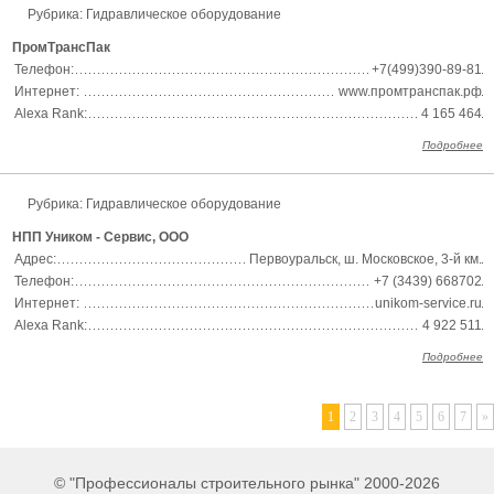
Рубрика: Гидравлическое оборудование
ПромТрансПак
Телефон:
+7(499)390-89-81
Интернет:
www.промтранспак.рф
Alexa Rank:
4 165 464
Подробнее
Рубрика: Гидравлическое оборудование
НПП Уником - Сервис, ООО
Адрес:
Первоуральск, ш. Московское, 3-й км.
Телефон:
+7 (3439) 668702
Интернет:
unikom-service.ru
Alexa Rank:
4 922 511
Подробнее
1
2
3
4
5
6
7
»
© "Профессионалы строительного рынка" 2000-2026