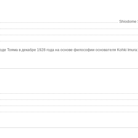
Shiodome S
де Тояма в декабре 1928 года на основе философии основателя Kohki Imura: