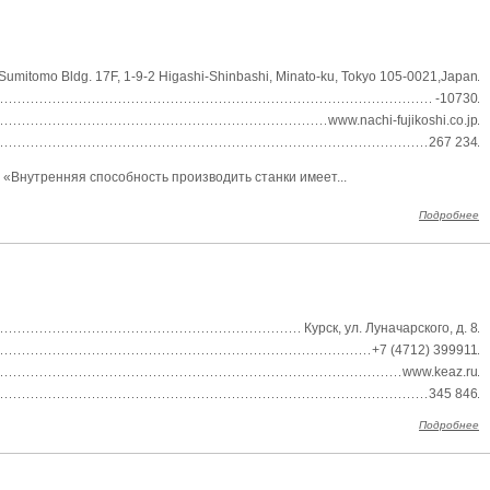
umitomo Bldg. 17F, 1-9-2 Higashi-Shinbashi, Minato-ku, Tokyo 105-0021,Japan
-10730
www.nachi-fujikoshi.co.jp
267 234
 «Внутренняя способность производить станки имеет...
Подробнее
Курск, ул. Луначарского, д. 8
+7 (4712) 399911
www.keaz.ru
345 846
Подробнее