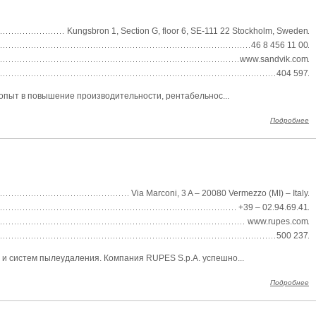
Kungsbron 1, Section G, floor 6, SE-111 22 Stockholm, Sweden
46 8 456 11 00
www.sandvik.com
404 597
 опыт в повышение производительности, рентабельнос...
Подробнее
Via Marconi, 3 A – 20080 Vermezzo (MI) – Italy
+39 – 02.94.69.41
www.rupes.com
500 237
 и систем пылеудаления. Компания RUPES S.p.A. успешно...
Подробнее