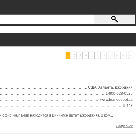
1
2
3
4
5
6
7
8
9
10
»
США: Атланта, Джорджия
1-800-628-0525
www.homedepot.ca
5 443
офис компании находится в Винингсе (штат Джорджия). В ком...
Подробнее