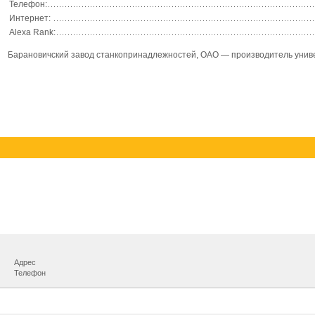
Телефон:
Интернет:
Alexa Rank:
Барановичский завод станкопринадлежностей, ОАО — производитель униве
Адрес
Телефон