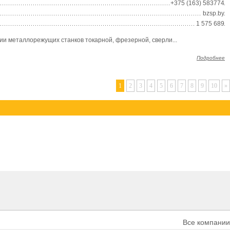
+375 (163) 583774
bzsp.by
1 575 689
и металлорежущих станков токарной, фрезерной, сверли...
Подробнее
1
2
3
4
5
6
7
8
9
10
»
Все компании