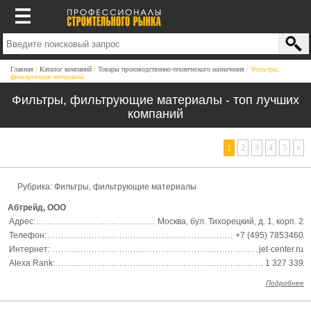
Главная
Каталог компаний
Товары производственно-технического назначения
Фильтры,
фильтрующие материалы
Фильтры, фильтрующие материалы - топ лучших
компаний
1
2
3
4
5
»
Рубрика: Фильтры, фильтрующие материалы
Абтрейд, ООО
Адрес:
Москва, бул. Тихорецкий, д. 1, корп. 2
Телефон:
+7 (495) 7853460
Интернет:
jet-center.ru
Alexa Rank:
1 327 339
Подробнее