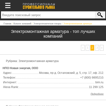
Главная
Каталог компаний
Электротехнические товары
Электромонтажная арматура
Электромонтажная арматура - топ лучших
компаний
«
1
2
3
»
Рубрика:
Электромонтажная арматура
НПО Новая энергия, ООО
Адрес:
Москва, пр-д. Остаповский, д. 5, стр. 17, оф. 212
Телефон:
+7 (800) 9895210
Интернет:
bim.ru
Alexa Rank:
11 299 125
Подробнее