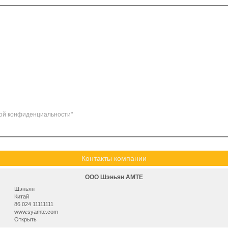
ой конфиденциальности"
Контакты компании
ООО Шэньян AMTE
Шэньян
Китай
86 024 11111111
www.syamte.com
Открыть