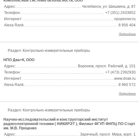
Комплексные системы безопасности, ООО
Адрес:
Челябинск, ул. Шишкина, д. 87
Телефон:
+7 (351) 2433852
Интернет:
npopioner.ru
Alexa Rank:
8 956 404
Подробнее
Раздел:
Контрольно-измерительные приборы
НПО Два+К, ООО
Адрес:
Воронеж, просп. Рабочий, д. 101
Телефон:
+7 (473) 2392930
Интернет:
www.dvak.ru
Alexa Rank:
8 960 572
Подробнее
Раздел:
Контрольно-измерительные приборы
Научно-исследовательский и конструкторский институт
радиоэлектронной техники ( НИКИРЭТ ), Филиал ФГУП ФНПЦ ПО Старт
им. М.В. Проценко
Адрес:
Заречный, просп. Мира, корп. 1