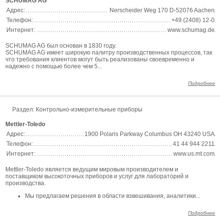
SCHUMAG AG
Адрес:
Nerscheider Weg 170 D-52076 Aachen
Телефон:
+49 (2408) 12-0
Интернет:
www.schumag.de
SCHUMAG AG был основан в 1830 году.
SCHUMAG AG имеет широкую палитру производственных процессов, так
что требования клиентов могут быть реализованы своевременно и
надежно с помощью более чем 5...
Подробнее
Раздел:
Контрольно-измерительные приборы
Mettler-Toledo
Адрес:
1900 Polaris Parkway Columbus OH 43240 USA
Телефон:
41 44 944 2211
Интернет:
www.us.mt.com
Mettler-Toledo является ведущим мировым производителем и
поставщиком высокоточных приборов и услуг для лабораторий и
производства.
Мы предлагаем решения в области взвешивания, аналитики...
Подробнее