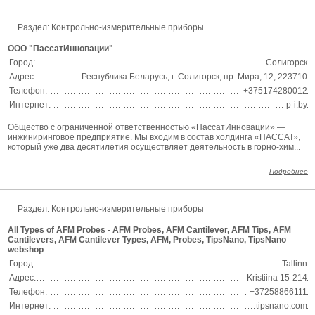
Раздел:
Контрольно-измерительные приборы
ООО "ПассатИнновации"
Город:
Солигорск
Адрес:
Республика Беларусь, г. Солигорск, пр. Мира, 12, 223710
Телефон:
+375174280012
Интернет:
p-i.by
Общество с ограниченной ответственностью «ПассатИнновации» —
инжиниринговое предприятие. Мы входим в состав холдинга «ПАССАТ»,
который уже два десятилетия осуществляет деятельность в горно-хим...
Подробнее
Раздел:
Контрольно-измерительные приборы
All Types of AFM Probes - AFM Probes, AFM Cantilever, AFM Tips, AFM
Cantilevers, AFM Cantilever Types, AFM, Probes, TipsNano, TipsNano
webshop
Город:
Tallinn
Адрес:
Kristiina 15-214
Телефон:
+37258866111
Интернет:
tipsnano.com