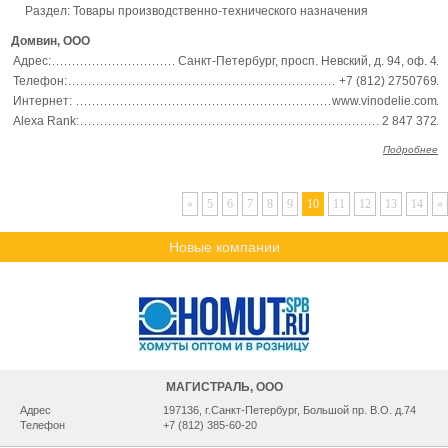
Раздел:
Товары производственно-технического назначения
Домвин, ООО
Адрес:
Санкт-Петербург, просп. Невский, д. 94, оф. 4
Телефон:
+7 (812) 2750769
Интернет:
www.vinodelie.com
Alexa Rank:
2 847 372
Подробнее
«
5
6
7
8
9
10
11
12
13
14
»
Новые компании
МАГИСТРАЛЬ, ООО
Адрес
197136, г.Санкт-Петербург, Большой пр. В.О. д.74
Телефон
+7 (812) 385-60-20