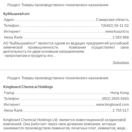
Раздел:
Товары производственно-технического назначения
КуйбышевАзот
Адрес:
Самарская область
Телефон:
7(8482) 56-11-02
Интернет:
www.kuazot.ru
Alexa Rank:
2 583 968
АО "КуйбышевАзот" является одним из ведущих предприятий российской
химической промышленности. Компания осуществляет свою
деятельность по двум основным направлениям:
- капролактам и продукты его...
Подробнее
Раздел:
Товары производственно-технического назначения
Kingboard Chemical Holdings
Город:
Hong Kong
Телефон:
(852) 2605 6493
Интернет:
www.kingboard.com
Alexa Rank:
2 755 017
Kingboard Chemical Holdings Ltd. является инвестиционной холдинговой
компанией. Она работает через свои дочерние компании, которые
занимаются производством ламинатов, печатных плат, химикатов, жидк...