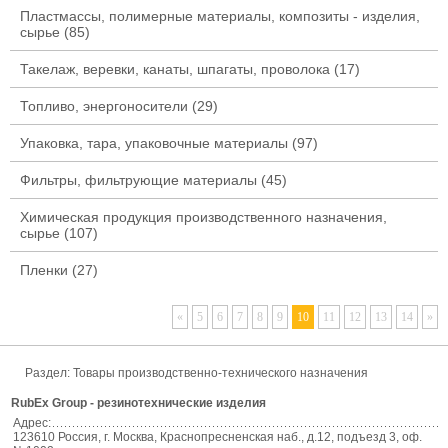
Пластмассы, полимерные материалы, композиты - изделия,
сырье
(85)
Такелаж, веревки, канаты, шпагаты, проволока
(17)
Топливо, энергоносители
(29)
Упаковка, тара, упаковочные материалы
(97)
Фильтры, фильтрующие материалы
(45)
Химическая продукция производственного назначения,
сырье
(107)
Пленки
(27)
«
5
6
7
8
9
10
11
12
13
14
»
Раздел:
Товары производственно-технического назначения
RubEx Group - резинотехнические изделия
Адрес:
123610 Россия, г. Москва, Краснопресненская наб., д.12, подъезд 3, оф.