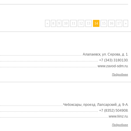
«
8
9
10
11
12
13
14
15
16
17
»
Алапаевск, ул. Серова, д. 1
+7 (343) 3180130
www.zavod-sdm.ru
Подробнее
Чебоксары, проезд. Лапсарский, д. 9-А
+7 (8352) 504908
www.liinz.ru
Подробнее