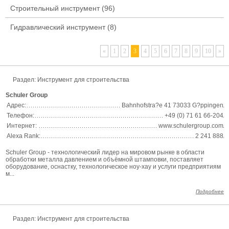
Строительный инструмент
(96)
Гидравлический инструмент
(8)
«
1
2
3
4
5
6
7
8
9
10
»
Раздел:
Инструмент для строительства
Schuler Group
Адрес:
Bahnhofstra?e 41 73033 G?ppingen
Телефон:
+49 (0) 71 61 66-204
Интернет:
www.schulergroup.com
Alexa Rank:
2 241 888
Schuler Group - технологический лидер на мировом рынке в области
обработки металла давлением и объёмной штамповки, поставляет
оборудование, оснастку, технологическое ноу-хау и услуги предприятиям
м...
Подробнее
Раздел:
Инструмент для строительства