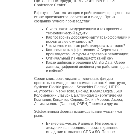
Где: Санкт-Петербург, отель “CORT INN Hotel &
Conference Сenter”
В фокусе – Автоматизация и роботизация процессов на
стыке производства, логистики и склада. Путь к
созданию “умного производства”:
С чего начать модернизацию и как провести
технологический аудит?
Как построить дорожную карту трансформации и
посчитать ее окупаемость?
Что можно и нельзя роботизировать сегодня?
Как посчитать эффективность? Бережливое
производство. Ресурсы и стратегия реализации;
Оптимальный ИТ-ландшафт: какой он?
Какие цифровые решения (AI, Big Data, Озеро
данных, цифровой двойник) уже работают здесь
и сейчас?
Среди спикеров ожидаются ключевые фигуры
проектных команд в таких компаниях как Комос групп,
Systeme Electric (ранее - Schneider Electric), НПТК
«Супротек», Черкизово, Биокад, KAMAZ Digital, БКХ
Коломенский, Лазурит, Балтийская Энергетическая
Компания, Кондитер Сервис, Филип Моррис Ижора,
Логика молока (Danone), ОВЕН, Теремок и других.
Эффективный формат взаимодействия участников
рынка:
Бизнес-экскурсия. 9 апреля: Интересные
экскурсии на передовые производственно-
складские комплексы СПБ и ЛО. Полное