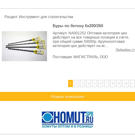
Раздел: Инструмент для строительства
Буры по бетону 6х200/260
Артикул: NA001202 Оптовая категория цен
действует на все товарные позиции в счете,
при общей сумме 50000р. Крупнооптовая
категория цен действует на вс...
Подробно >>
Поставщик:
МАГИСТРАЛЬ, ООО
1
2
3
4
5
6
7
8
9
10
»
Новые компании