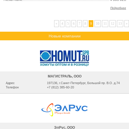
Подробнее
«
4
5
6
7
8
9
10
11
12
13
»
Новые компании
МАГИСТРАЛЬ, ООО
Адрес
197136, г.Санкт-Петербург, Большой пр. В.О. д.74
Телефон
+7 (812) 385-60-20
ЭлРус, ООО