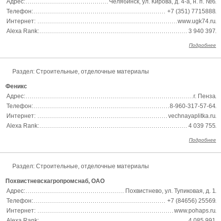
Адрес:
Челябинск, ул. Кирова, д. 4-а, н. п. №6
Телефон:
+7 (351) 7715888
Интернет:
www.ugk74.ru
Alexa Rank:
3 940 397
Подробнее
Раздел:
Строительные, отделочные материалы
Феникс
Адрес:
г. Пенза
Телефон:
8-960-317-57-64
Интернет:
vechnayaplitka.ru
Alexa Rank:
4 039 755
Подробнее
Раздел:
Строительные, отделочные материалы
Похвистневскагропромснаб, ОАО
Адрес:
Похвистнево, ул. Тупиковая, д. 1
Телефон:
+7 (84656) 25569
Интернет:
www.pohaps.ru
Alexa Rank:
4 085 991