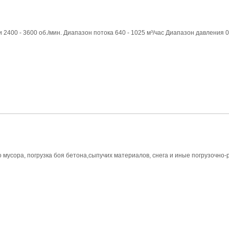
400 - 3600 об./мин. Диапазон потока 640 - 1025 м³/час Диапазон давления 0 -
мусора, погрузка боя бетона,сыпучих материалов, снега и иные погрузочно-