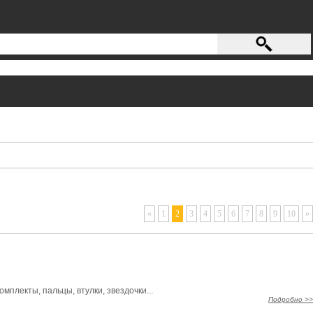
«
1
2
3
4
5
6
7
8
9
10
»
плекты, пальцы, втулки, звездочки...
Подробно >>