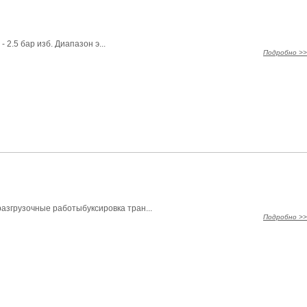
 2.5 бар изб. Диапазон э...
Подробно >>
разгрузочные работыбуксировка тран...
Подробно >>