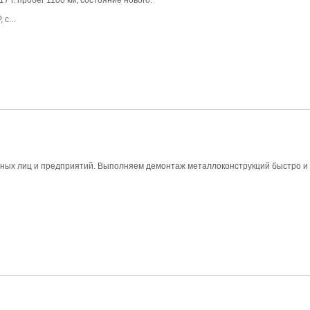
17 г. пробег 1100 км, состояние нового.
с...
ных лиц и предприятий. Выполняем демонтаж металлоконструкций быстро и 